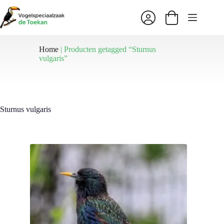
Ga
naar
Winkelwagen
de
inhoud
Home
|
Producten getagged “Sturnus
vulgaris”
Sturnus vulgaris