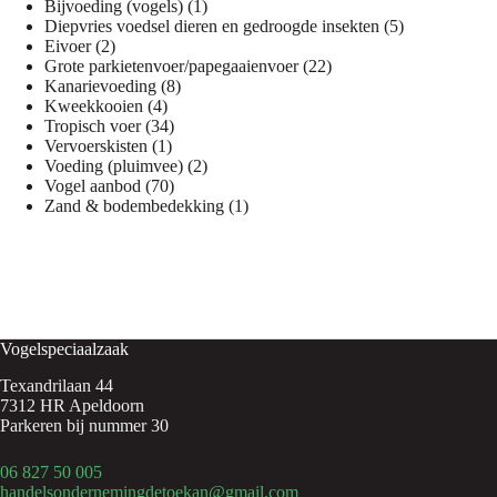
1
producten
Bijvoeding (vogels)
1
product
5
Diepvries voedsel dieren en gedroogde insekten
5
2
producten
Eivoer
2
producten
22
Grote parkietenvoer/papegaaienvoer
22
8
producten
Kanarievoeding
8
4
producten
Kweekkooien
4
producten
34
Tropisch voer
34
1
producten
Vervoerskisten
1
product
2
Voeding (pluimvee)
2
70
producten
Vogel aanbod
70
producten
1
Zand & bodembedekking
1
product
Vogelspeciaalzaak
Texandrilaan 44
7312 HR Apeldoorn
Parkeren bij nummer 30
06 827 50 005
handelsondernemingdetoekan@gmail.com