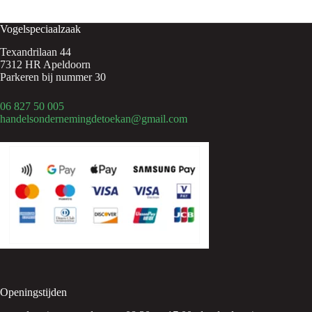
Vogelspeciaalzaak
Texandrilaan 44
7312 HR Apeldoorn
Parkeren bij nummer 30
06 827 50 005
handelsondernemingdetoekan@gmail.com
Openingstijden