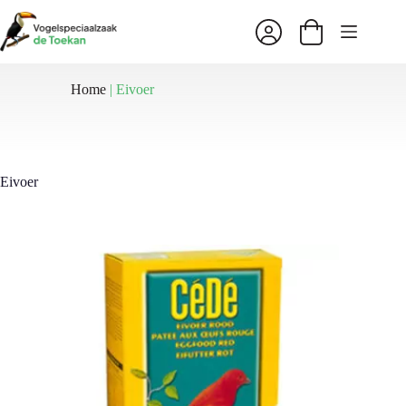
Ga
naar
Winkelwagen
de
inhoud
Home
|
Eivoer
Eivoer