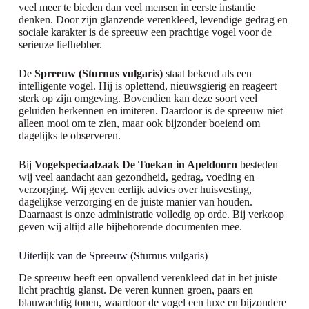
veel meer te bieden dan veel mensen in eerste instantie
denken. Door zijn glanzende verenkleed, levendige gedrag en
sociale karakter is de spreeuw een prachtige vogel voor de
serieuze liefhebber.
De
Spreeuw (Sturnus vulgaris)
staat bekend als een
intelligente vogel. Hij is oplettend, nieuwsgierig en reageert
sterk op zijn omgeving. Bovendien kan deze soort veel
geluiden herkennen en imiteren. Daardoor is de spreeuw niet
alleen mooi om te zien, maar ook bijzonder boeiend om
dagelijks te observeren.
Bij
Vogelspeciaalzaak De Toekan in Apeldoorn
besteden
wij veel aandacht aan gezondheid, gedrag, voeding en
verzorging. Wij geven eerlijk advies over huisvesting,
dagelijkse verzorging en de juiste manier van houden.
Daarnaast is onze administratie volledig op orde. Bij verkoop
geven wij altijd alle bijbehorende documenten mee.
Uiterlijk van de Spreeuw (Sturnus vulgaris)
De spreeuw heeft een opvallend verenkleed dat in het juiste
licht prachtig glanst. De veren kunnen groen, paars en
blauwachtig tonen, waardoor de vogel een luxe en bijzondere