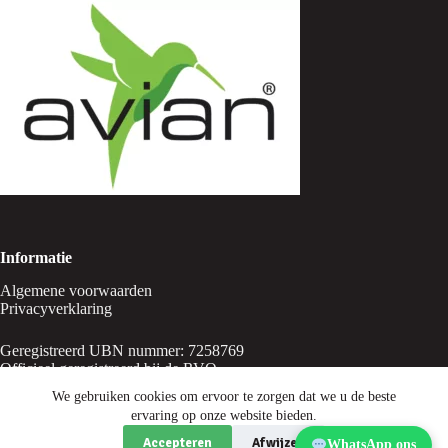
Informatie
Algemene voorwaarden
Privacyverklaring
Geregistreerd UBN nummer: 7258769
Officieel geregistreerd bij de RVO
We gebruiken cookies om ervoor te zorgen dat we u de beste
ervaring op onze website bieden.
Accepteren
Afwijzen
WhatsApp ons