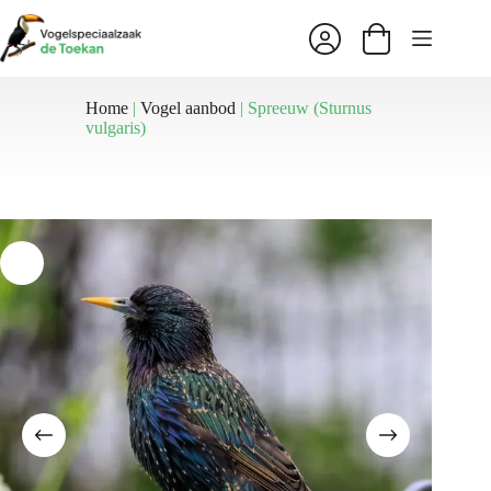
Ga
naar
Winkelwagen
de
inhoud
Home
|
Vogel aanbod
|
Spreeuw (Sturnus
vulgaris)