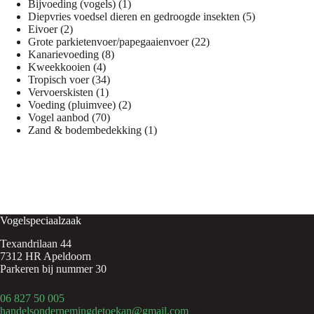
1
producten
Bijvoeding (vogels)
1
product
5
Diepvries voedsel dieren en gedroogde insekten
5
2
producten
Eivoer
2
producten
22
Grote parkietenvoer/papegaaienvoer
22
8
producten
Kanarievoeding
8
4
producten
Kweekkooien
4
producten
34
Tropisch voer
34
1
producten
Vervoerskisten
1
product
2
Voeding (pluimvee)
2
70
producten
Vogel aanbod
70
producten
1
Zand & bodembedekking
1
product
Vogelspeciaalzaak
Texandrilaan 44
7312 HR Apeldoorn
Parkeren bij nummer 30
06 827 50 005
handelsondernemingdetoekan@gmail.com