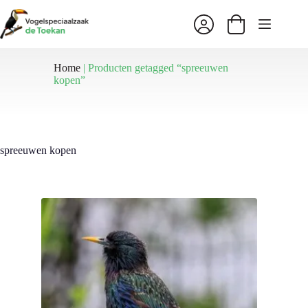
Ga
naar
Winkelwagen
de
inhoud
Home
|
Producten getagged “spreeuwen
kopen”
spreeuwen kopen