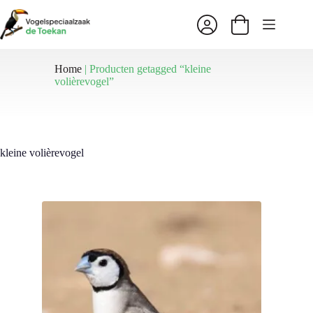
Ga
naar
Winkelwagen
de
inhoud
Home
|
Producten getagged “kleine
volièrevogel”
kleine volièrevogel