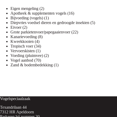
2
Eigen mengeling
2
producten
16
Apotheek & supplementen vogels
16
1
producten
Bijvoeding (vogels)
1
product
5
Diepvries voedsel dieren en gedroogde insekten
5
2
producten
Eivoer
2
producten
22
Grote parkietenvoer/papegaaienvoer
22
8
producten
Kanarievoeding
8
4
producten
Kweekkooien
4
producten
34
Tropisch voer
34
1
producten
Vervoerskisten
1
product
2
Voeding (pluimvee)
2
70
producten
Vogel aanbod
70
producten
1
Zand & bodembedekking
1
product
Vogelspeciaalzaak
Texandrilaan 44
7312 HR Apeldoorn
Parkeren bij nummer 30