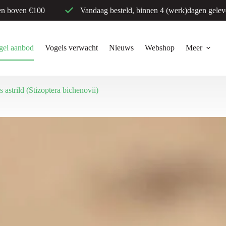
en boven €100
Vandaag besteld, binnen 4 (werk)dagen gelev
gel aanbod
Vogels verwacht
Nieuws
Webshop
Meer
astrild (Stizoptera bichenovii)