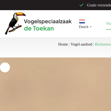
Ga
Gratis verzend
naar
de
inhoud
Vo
Dutch
▼
Home
|
Vogel aanbod
|
Bichenows 