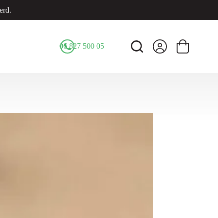
erd.
06 827 500 05
Winkelwage