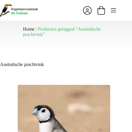
Ga
naar
Winkelwagen
de
inhoud
Home
|
Producten getagged “Australische
prachtvink”
Australische prachtvink