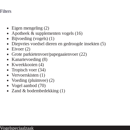
Filters
2
Eigen mengeling
2
producten
16
Apotheek & supplementen vogels
16
1
producten
Bijvoeding (vogels)
1
product
5
Diepvries voedsel dieren en gedroogde insekten
5
2
producten
Eivoer
2
producten
22
Grote parkietenvoer/papegaaienvoer
22
8
producten
Kanarievoeding
8
4
producten
Kweekkooien
4
producten
34
Tropisch voer
34
1
producten
Vervoerskisten
1
product
2
Voeding (pluimvee)
2
70
producten
Vogel aanbod
70
producten
1
Zand & bodembedekking
1
product
Vogelspeciaalzaak