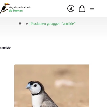
Ga
naar
Winkelwagen
de
inhoud
Home
|
Producten getagged “astrilde”
astrilde