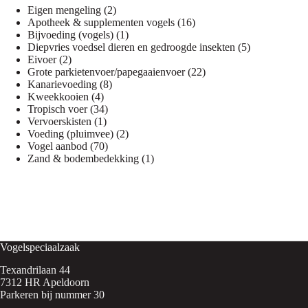
2
Eigen mengeling
2
producten
16
Apotheek & supplementen vogels
16
1
producten
Bijvoeding (vogels)
1
product
5
Diepvries voedsel dieren en gedroogde insekten
5
2
producten
Eivoer
2
producten
22
Grote parkietenvoer/papegaaienvoer
22
8
producten
Kanarievoeding
8
4
producten
Kweekkooien
4
producten
34
Tropisch voer
34
1
producten
Vervoerskisten
1
product
2
Voeding (pluimvee)
2
70
producten
Vogel aanbod
70
producten
1
Zand & bodembedekking
1
product
Vogelspeciaalzaak
Texandrilaan 44
7312 HR Apeldoorn
Parkeren bij nummer 30