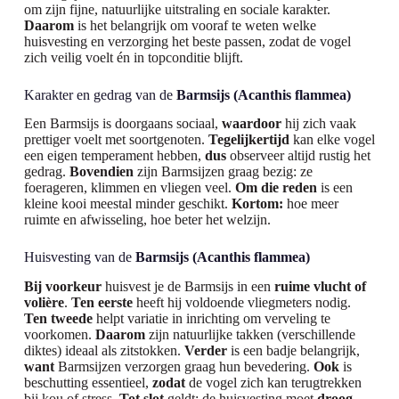
om zijn fijne, natuurlijke uitstraling en sociale karakter.
Daarom
is het belangrijk om vooraf te weten welke
huisvesting en verzorging het beste passen, zodat de vogel
zich veilig voelt én in topconditie blijft.
Karakter en gedrag van de
Barmsijs (Acanthis flammea)
Een Barmsijs is doorgaans sociaal,
waardoor
hij zich vaak
prettiger voelt met soortgenoten.
Tegelijkertijd
kan elke vogel
een eigen temperament hebben,
dus
observeer altijd rustig het
gedrag.
Bovendien
zijn Barmsijzen graag bezig: ze
foerageren, klimmen en vliegen veel.
Om die reden
is een
kleine kooi meestal minder geschikt.
Kortom:
hoe meer
ruimte en afwisseling, hoe beter het welzijn.
Huisvesting van de
Barmsijs (Acanthis flammea)
Bij voorkeur
huisvest je de Barmsijs in een
ruime vlucht of
volière
.
Ten eerste
heeft hij voldoende vliegmeters nodig.
Ten tweede
helpt variatie in inrichting om verveling te
voorkomen.
Daarom
zijn natuurlijke takken (verschillende
diktes) ideaal als zitstokken.
Verder
is een badje belangrijk,
want
Barmsijzen verzorgen graag hun bevedering.
Ook
is
beschutting essentieel,
zodat
de vogel zich kan terugtrekken
bij kou of stress.
Tot slot
geldt: de huisvesting moet
droog,