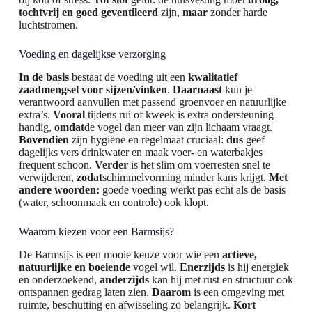
tochtvrij en goed geventileerd
zijn,
maar
zonder harde
luchtstromen.
Voeding en dagelijkse verzorging
In de basis
bestaat de voeding uit een
kwalitatief
zaadmengsel voor sijzen/vinken
.
Daarnaast
kun je
verantwoord aanvullen met passend groenvoer en natuurlijke
extra’s.
Vooral
tijdens rui of kweek is extra ondersteuning
handig,
omdat
de vogel dan meer van zijn lichaam vraagt.
Bovendien
zijn hygiëne en regelmaat cruciaal:
dus
geef
dagelijks vers drinkwater en maak voer- en waterbakjes
frequent schoon.
Verder
is het slim om voerresten snel te
verwijderen,
zodat
schimmelvorming minder kans krijgt.
Met
andere woorden:
goede voeding werkt pas echt als de basis
(water, schoonmaak en controle) ook klopt.
Waarom kiezen voor een Barmsijs?
De Barmsijs is een mooie keuze voor wie een
actieve,
natuurlijke en boeiende
vogel wil.
Enerzijds
is hij energiek
en onderzoekend,
anderzijds
kan hij met rust en structuur ook
ontspannen gedrag laten zien.
Daarom
is een omgeving met
ruimte, beschutting en afwisseling zo belangrijk.
Kort