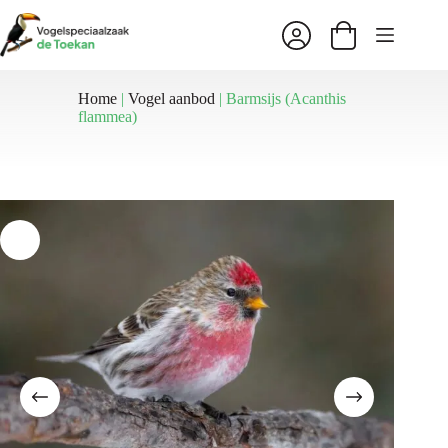
Ga
naar
Winkelwagen
de
inhoud
Home
|
Vogel aanbod
|
Barmsijs (Acanthis
flammea)