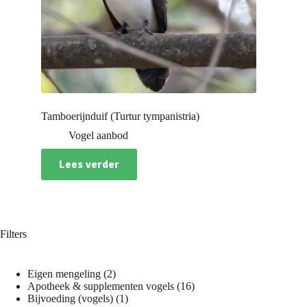
Tamboerijnduif (Turtur tympanistria)
Vogel aanbod
Lees verder
Filters
2
Eigen mengeling
2
producten
16
Apotheek & supplementen vogels
16
1
producten
Bijvoeding (vogels)
1