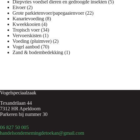
product
5
Diepvries voedsel dieren en gedroogde insekten
5
2
producten
Eivoer
2
producten
22
Grote parkietenvoer/papegaaienvoer
22
8
producten
Kanarievoeding
8
4
producten
Kweekkooien
4
producten
34
Tropisch voer
34
1
producten
Vervoerskisten
1
product
2
Voeding (pluimvee)
2
70
producten
Vogel aanbod
70
producten
1
Zand & bodembedekking
1
product
Vogelspeciaalzaak
Texandrilaan 44
7312 HR Apeldoorn
Parkeren bij nummer 30
06 827 50 005
handelsondernemingdetoekan@gmail.com