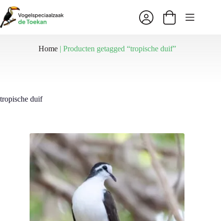
Ga
naar
Winkelwagen
de
inhoud
Home
|
Producten getagged “tropische duif”
tropische duif