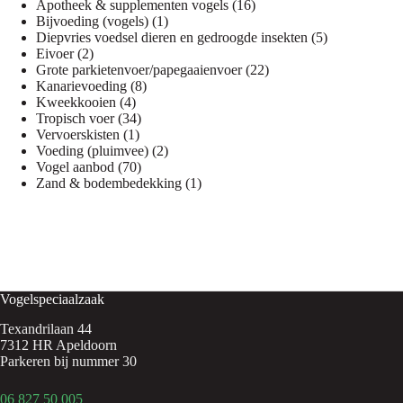
producten
16
Apotheek & supplementen vogels
16
1
producten
Bijvoeding (vogels)
1
product
5
Diepvries voedsel dieren en gedroogde insekten
5
2
producten
Eivoer
2
producten
22
Grote parkietenvoer/papegaaienvoer
22
8
producten
Kanarievoeding
8
4
producten
Kweekkooien
4
producten
34
Tropisch voer
34
1
producten
Vervoerskisten
1
product
2
Voeding (pluimvee)
2
70
producten
Vogel aanbod
70
producten
1
Zand & bodembedekking
1
product
Vogelspeciaalzaak
Texandrilaan 44
7312 HR Apeldoorn
Parkeren bij nummer 30
06 827 50 005