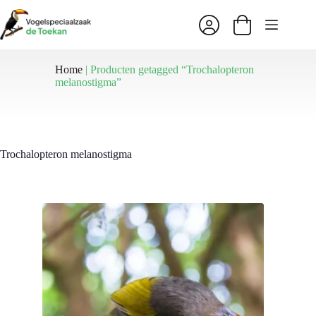
Ga
naar
Winkelwagen
de
inhoud
Home
|
Producten getagged “Trochalopteron
melanostigma”
Trochalopteron melanostigma