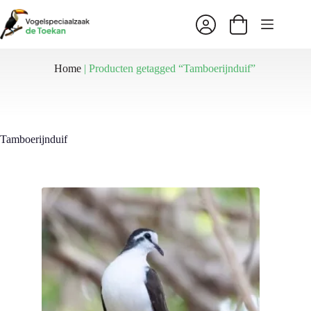
Ga
naar
Winkelwagen
de
inhoud
Home
|
Producten getagged “Tamboerijnduif”
Tamboerijnduif