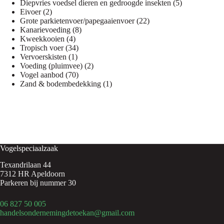
product
5
Diepvries voedsel dieren en gedroogde insekten
5
2
producten
Eivoer
2
producten
22
Grote parkietenvoer/papegaaienvoer
22
8
producten
Kanarievoeding
8
4
producten
Kweekkooien
4
producten
34
Tropisch voer
34
1
producten
Vervoerskisten
1
product
2
Voeding (pluimvee)
2
70
producten
Vogel aanbod
70
producten
1
Zand & bodembedekking
1
product
Vogelspeciaalzaak
Texandrilaan 44
7312 HR Apeldoorn
Parkeren bij nummer 30
06 827 50 005
handelsondernemingdetoekan@gmail.com