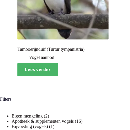
Tamboerijnduif (Turtur tympanistria)
Vogel aanbod
Lees verder
Filters
2
Eigen mengeling
2
producten
16
Apotheek & supplementen vogels
16
1
producten
Bijvoeding (vogels)
1