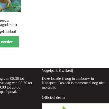
preeuw
 pagodarum)
gel aanbod
 verder
Vogelpark Kwekerij
g van 08:30 tot
Deze locatie is nog in aanbouw in
vrijdag van 08:30 tot
Nunspeet. Bezoek is momenteel nog niet
:00 tot 20:00.
mogelijk.
op afspraak
Officieel dealer