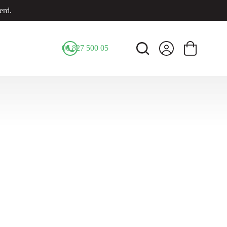
erd.
06 827 500 05
Winkelwage