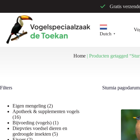
Ga
Gratis verzend
naar
de
inhoud
Vo
Dutch
▼
Home
|
Producten getagged “Stu
Filters
Sturnia pagodarum
2
Eigen mengeling
2
producten
Apotheek & supplementen vogels
16
16
producten
1
Bijvoeding (vogels)
1
product
Diepvries voedsel dieren en
5
gedroogde insekten
5
2
producten
Eivoer
2