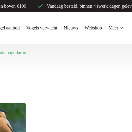
en boven €100
Vandaag besteld, binnen 4 (werk)dagen gelev
gel aanbod
Vogels verwacht
Nieuws
Webshop
Meer
rnia pagodarum”