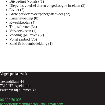
1
producten
Bijvoeding (vogels)
1
product
5
Diepvries voedsel dieren en gedroogde insekten
5
2
producten
Eivoer
2
producten
22
Grote parkietenvoer/papegaaienvoer
22
8
producten
Kanarievoeding
8
4
producten
Kweekkooien
4
producten
34
Tropisch voer
34
1
producten
Vervoerskisten
1
product
2
Voeding (pluimvee)
2
70
producten
Vogel aanbod
70
producten
1
Zand & bodembedekking
1
product
Vogelspeciaalzaak
Texandrilaan 44
7312 HR Apeldoorn
Parkeren bij nummer 30
06 827 50 005
handelsondernemingdetoekan@gmail.com