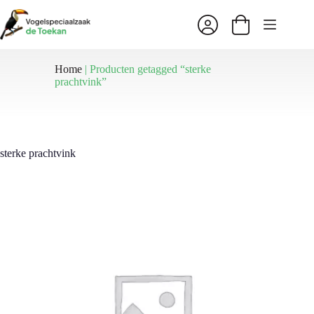
Ga
naar
Winkelwagen
de
inhoud
Home
|
Producten getagged “sterke
prachtvink”
sterke prachtvink