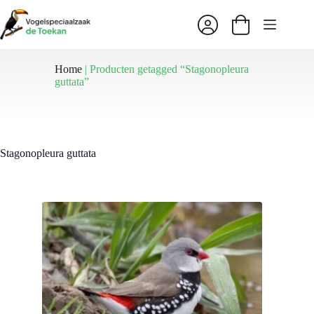
Ga
naar
Winkelwagen
de
inhoud
Home
|
Producten getagged “Stagonopleura
guttata”
Stagonopleura guttata