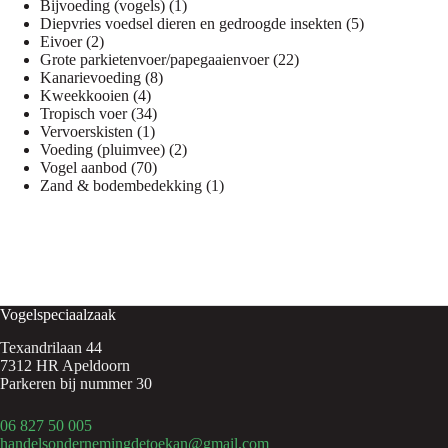
1
producten
Bijvoeding (vogels)
1
product
5
Diepvries voedsel dieren en gedroogde insekten
5
2
producten
Eivoer
2
producten
22
Grote parkietenvoer/papegaaienvoer
22
8
producten
Kanarievoeding
8
4
producten
Kweekkooien
4
producten
34
Tropisch voer
34
1
producten
Vervoerskisten
1
product
2
Voeding (pluimvee)
2
70
producten
Vogel aanbod
70
producten
1
Zand & bodembedekking
1
product
Vogelspeciaalzaak
Texandrilaan 44
7312 HR Apeldoorn
Parkeren bij nummer 30
06 827 50 005
handelsondernemingdetoekan@gmail.com