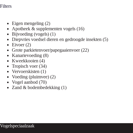
Filters
2
Eigen mengeling
2
producten
16
Apotheek & supplementen vogels
16
1
producten
Bijvoeding (vogels)
1
product
5
Diepvries voedsel dieren en gedroogde insekten
5
2
producten
Eivoer
2
producten
22
Grote parkietenvoer/papegaaienvoer
22
8
producten
Kanarievoeding
8
4
producten
Kweekkooien
4
producten
34
Tropisch voer
34
1
producten
Vervoerskisten
1
product
2
Voeding (pluimvee)
2
70
producten
Vogel aanbod
70
producten
1
Zand & bodembedekking
1
product
Vogelspeciaalzaak