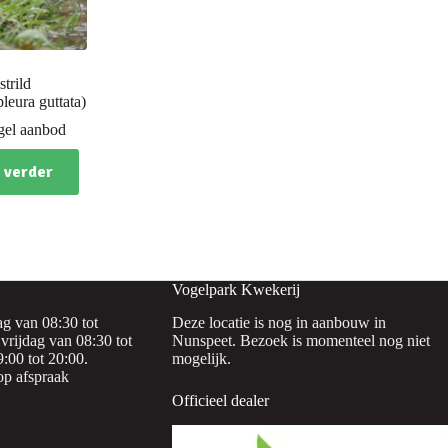
trild
leura guttata)
gel aanbod
 verder
Vogelpark Kwekerij
g van 08:30 tot
Deze locatie is nog in aanbouw in
vrijdag van 08:30 tot
Nunspeet. Bezoek is momenteel nog niet
:00 tot 20:00.
mogelijk.
op afspraak
Officieel dealer