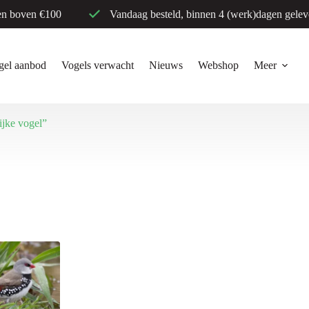
en boven €100
Vandaag besteld, binnen 4 (werk)dagen gelev
gel aanbod
Vogels verwacht
Nieuws
Webshop
Meer
ijke vogel”