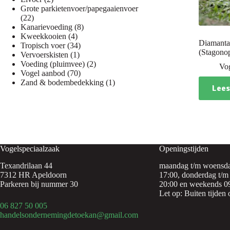
producten
Grote parkietenvoer/papegaaienvoer
22
22
producten
8
Kanarievoeding
8
4
producten
Kweekkooien
4
Diamantas
producten
34
Tropisch voer
34
(Stagonop
1
producten
Vervoerskisten
1
product
2
Voeding (pluimvee)
2
Vo
70
producten
Vogel aanbod
70
producten
1
Zand & bodembedekking
1
Lees
product
Vogelspeciaalzaak
Openingstijden
Texandrilaan 44
maandag t/m woensda
7312 HR Apeldoorn
17:00, donderdag t/m 
Parkeren bij nummer 30
20:00 en weekends 09
Let op: Buiten tijden 
06 827 50 005
handelsondernemingdetoekan@gmail.com