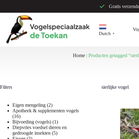
Ga
Gratis verzend
naar
de
inhoud
Vo
Dutch
▼
Home
|
Producten getagged “sierl
Filters
sierlijke vogel
2
Eigen mengeling
2
producten
Apotheek & supplementen vogels
16
16
producten
1
Bijvoeding (vogels)
1
product
Diepvries voedsel dieren en
5
gedroogde insekten
5
2
producten
Eivoer
2