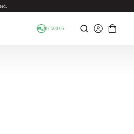
erd.
06 827 500 05
Winkelwage