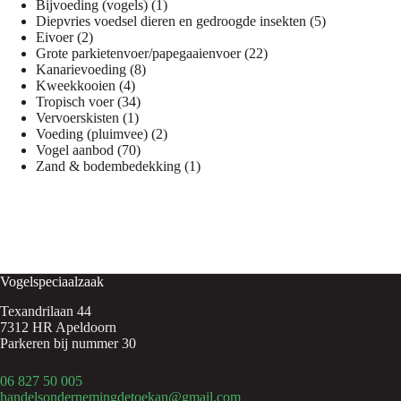
1
producten
Bijvoeding (vogels)
1
product
5
Diepvries voedsel dieren en gedroogde insekten
5
2
producten
Eivoer
2
producten
22
Grote parkietenvoer/papegaaienvoer
22
8
producten
Kanarievoeding
8
4
producten
Kweekkooien
4
producten
34
Tropisch voer
34
1
producten
Vervoerskisten
1
product
2
Voeding (pluimvee)
2
70
producten
Vogel aanbod
70
producten
1
Zand & bodembedekking
1
product
Vogelspeciaalzaak
Texandrilaan 44
7312 HR Apeldoorn
Parkeren bij nummer 30
06 827 50 005
handelsondernemingdetoekan@gmail.com