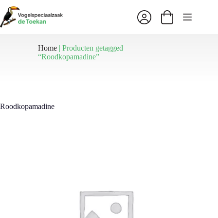
Ga
naar
Winkelwagen
de
inhoud
Home
|
Producten getagged
“Roodkopamadine”
Roodkopamadine