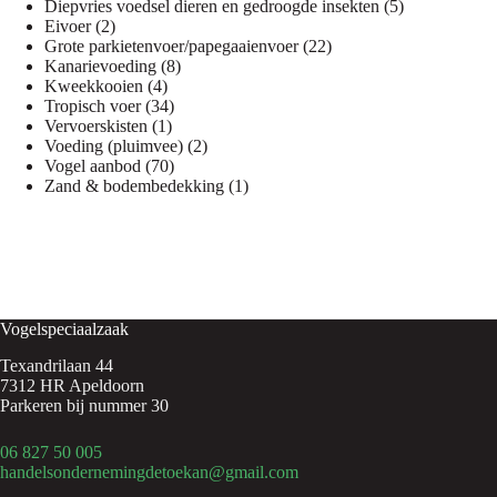
product
5
Diepvries voedsel dieren en gedroogde insekten
5
2
producten
Eivoer
2
producten
22
Grote parkietenvoer/papegaaienvoer
22
8
producten
Kanarievoeding
8
4
producten
Kweekkooien
4
producten
34
Tropisch voer
34
1
producten
Vervoerskisten
1
product
2
Voeding (pluimvee)
2
70
producten
Vogel aanbod
70
producten
1
Zand & bodembedekking
1
product
Vogelspeciaalzaak
Texandrilaan 44
7312 HR Apeldoorn
Parkeren bij nummer 30
06 827 50 005
handelsondernemingdetoekan@gmail.com