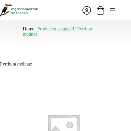
Ga
naar
Winkelwagen
de
inhoud
Home
|
Producten getagged “Pyrrhura
molinae”
Pyrrhura molinae