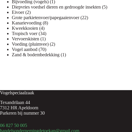
1
producten
Bijvoeding (vogels)
1
product
5
Diepvries voedsel dieren en gedroogde insekten
5
2
producten
Eivoer
2
producten
22
Grote parkietenvoer/papegaaienvoer
22
8
producten
Kanarievoeding
8
4
producten
Kweekkooien
4
producten
34
Tropisch voer
34
1
producten
Vervoerskisten
1
product
2
Voeding (pluimvee)
2
70
producten
Vogel aanbod
70
producten
1
Zand & bodembedekking
1
product
Vogelspeciaalzaak
Texandrilaan 44
7312 HR Apeldoorn
Parkeren bij nummer 30
06 827 50 005
handelsondernemingdetoekan@gmail.com