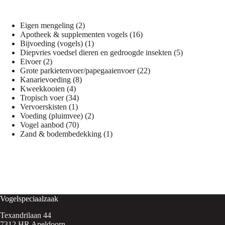
2
Eigen mengeling
2
producten
16
Apotheek & supplementen vogels
16
1
producten
Bijvoeding (vogels)
1
product
5
Diepvries voedsel dieren en gedroogde insekten
5
2
producten
Eivoer
2
producten
22
Grote parkietenvoer/papegaaienvoer
22
8
producten
Kanarievoeding
8
4
producten
Kweekkooien
4
producten
34
Tropisch voer
34
1
producten
Vervoerskisten
1
product
2
Voeding (pluimvee)
2
70
producten
Vogel aanbod
70
producten
1
Zand & bodembedekking
1
product
Vogelspeciaalzaak
Texandrilaan 44
7312 HR Apeldoorn