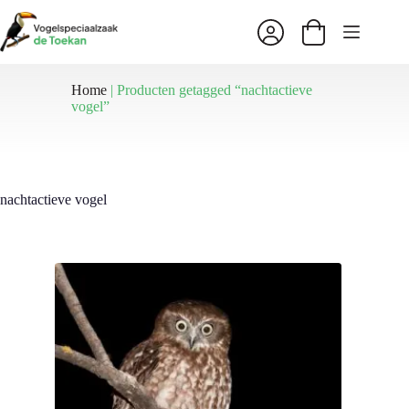
Ga
naar
Winkelwagen
de
inhoud
Home
|
Producten getagged “nachtactieve
vogel”
nachtactieve vogel