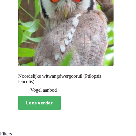
Noordelijke witwangdwergooruil (Ptilopsis
leucotis)
Vogel aanbod
Lees verder
Filters