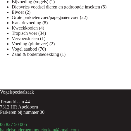
1
producten
Bijvoeding (vogels)
1
product
5
Diepvries voedsel dieren en gedroogde insekten
5
2
producten
Eivoer
2
producten
22
Grote parkietenvoer/papegaaienvoer
22
8
producten
Kanarievoeding
8
4
producten
Kweekkooien
4
producten
34
Tropisch voer
34
1
producten
Vervoerskisten
1
product
2
Voeding (pluimvee)
2
70
producten
Vogel aanbod
70
producten
1
Zand & bodembedekking
1
product
Vogelspeciaalzaak
Texandrilaan 44
7312 HR Apeldoorn
Parkeren bij nummer 30
06 827 50 005
handelsondernemingdetoekan@gmail.com