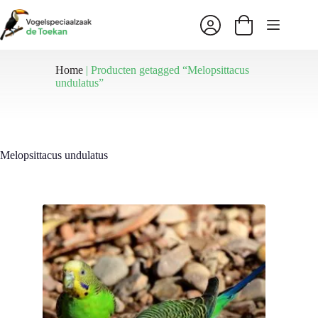
Ga
naar
Winkelwagen
de
inhoud
Home
|
Producten getagged “Melopsittacus
undulatus”
Melopsittacus undulatus