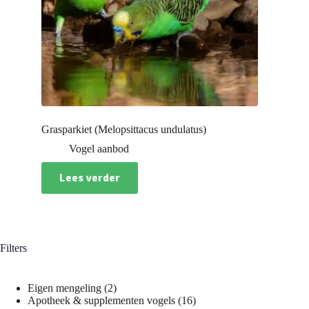
Grasparkiet (Melopsittacus undulatus)
Vogel aanbod
Lees verder
Filters
2
Eigen mengeling
2
producten
16
Apotheek & supplementen vogels
16