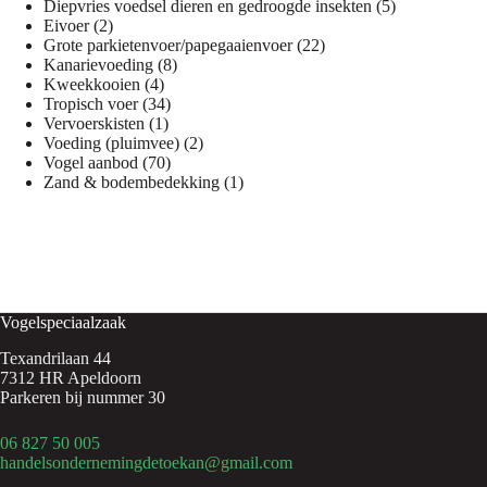
product
5
Diepvries voedsel dieren en gedroogde insekten
5
2
producten
Eivoer
2
producten
22
Grote parkietenvoer/papegaaienvoer
22
8
producten
Kanarievoeding
8
4
producten
Kweekkooien
4
producten
34
Tropisch voer
34
1
producten
Vervoerskisten
1
product
2
Voeding (pluimvee)
2
70
producten
Vogel aanbod
70
producten
1
Zand & bodembedekking
1
product
Vogelspeciaalzaak
Texandrilaan 44
7312 HR Apeldoorn
Parkeren bij nummer 30
06 827 50 005
handelsondernemingdetoekan@gmail.com