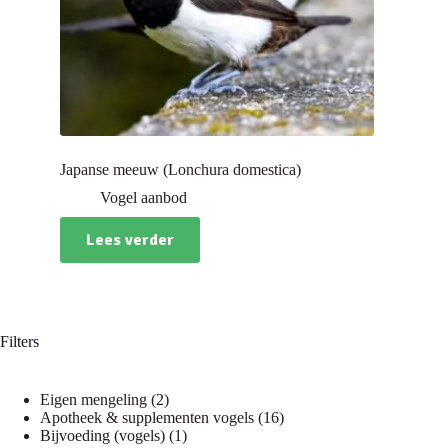
Japanse meeuw (Lonchura domestica)
Vogel aanbod
Lees verder
Filters
2
Eigen mengeling
2
producten
16
Apotheek & supplementen vogels
16
1
producten
Bijvoeding (vogels)
1