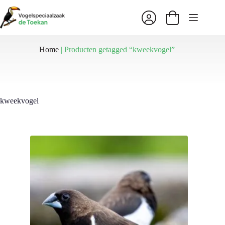
Ga
naar
Winkelwagen
de
inhoud
Home
|
Producten getagged “kweekvogel”
kweekvogel