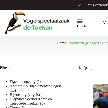
Ga
Gratis verzend
naar
de
inhoud
Vo
Dutch
▼
Home
|
Producten getagged “kuifp
Filters
kuifpatrijs
2
Eigen mengeling
2
producten
Apotheek & supplementen vogels
16
16
producten
1
Bijvoeding (vogels)
1
product
Diepvries voedsel dieren en
5
gedroogde insekten
5
2
producten
Eivoer
2