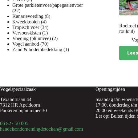
producten
Grote parkietenvoer/papegaaienvoer
22
22
producten
8
Kanarievoeding
8
4
producten
Kweekkooien
4
Roelroel 
producten
34
Tropisch voer
34
rouloul)
1
producten
Vervoerskisten
1
product
2
Voeding (pluimvee)
2
Vo
70
producten
Vogel aanbod
70
producten
1
Zand & bodembedekking
1
Lees
product
Vogelspeciaalzaak
Openingstijden
Texandrilaan 44
maandag t/m woensda
7312 HR Apeldoorn
17:00, donderdag t/m 
Parkeren bij nummer 30
20:00 en weekends 09
Let op: Buiten tijden 
06 827 50 005
handelsondernemingdetoekan@gmail.com