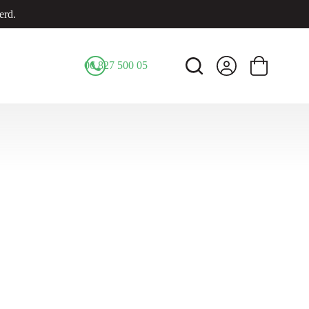
erd.
06 827 500 05
Winkelwage