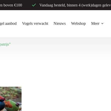
en boven €100
Vandaag besteld, binnen 4 (werk)dagen gelev
gel aanbod
Vogels verwacht
Nieuws
Webshop
Meer
atrijs”