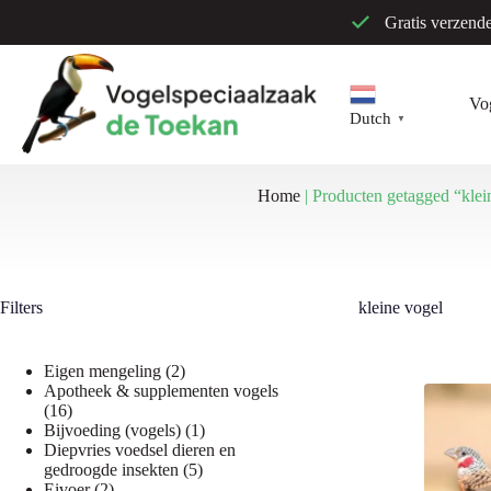
Ga
Gratis verzend
naar
de
inhoud
Vo
Dutch
▼
Home
|
Producten getagged “klei
Filters
kleine vogel
2
Eigen mengeling
2
producten
Apotheek & supplementen vogels
16
16
producten
1
Bijvoeding (vogels)
1
product
Diepvries voedsel dieren en
5
gedroogde insekten
5
2
producten
Eivoer
2