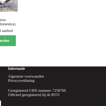
eeuw
domestica)
l aanbod
verder
Informatie
Algemene voorwaarden
Privacyverklaring
Geregistreerd UBN nummer: 7258769
Officieel geregistreerd bij de RVO