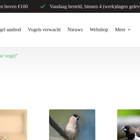
en boven €100
Vandaag besteld, binnen 4 (werk)dagen gelev
gel aanbod
Vogels verwacht
Nieuws
Webshop
Meer
ne vogel”