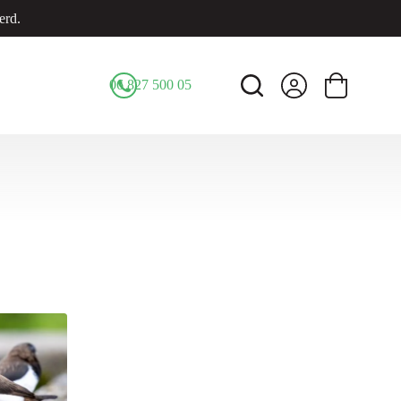
erd.
06 827 500 05
Winkelwage