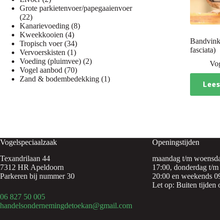
producten
Grote parkietenvoer/papegaaienvoer
22
22
producten
8
Kanarievoeding
8
4
producten
Kweekkooien
4
Bandvink
producten
34
Tropisch voer
34
fasciata)
1
producten
Vervoerskisten
1
product
2
Voeding (pluimvee)
2
Vo
70
producten
Vogel aanbod
70
producten
1
Zand & bodembedekking
1
Lees
product
Vogelspeciaalzaak
Openingstijden
Texandrilaan 44
maandag t/m woensda
7312 HR Apeldoorn
17:00, donderdag t/m 
Parkeren bij nummer 30
20:00 en weekends 09
Let op: Buiten tijden 
06 827 50 005
handelsondernemingdetoekan@gmail.com