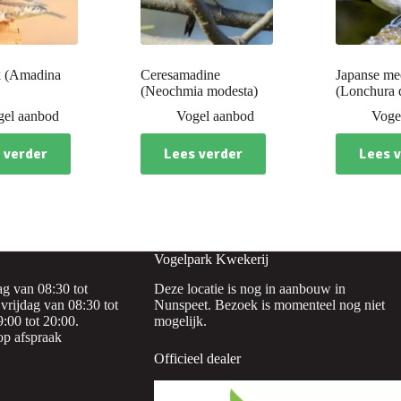
 (Amadina
Ceresamadine
Japanse m
(Neochmia modesta)
(Lonchura 
gel aanbod
Vogel aanbod
Voge
 verder
Lees verder
Lees 
Vogelpark Kwekerij
g van 08:30 tot
Deze locatie is nog in aanbouw in
vrijdag van 08:30 tot
Nunspeet. Bezoek is momenteel nog niet
:00 tot 20:00.
mogelijk.
op afspraak
Officieel dealer