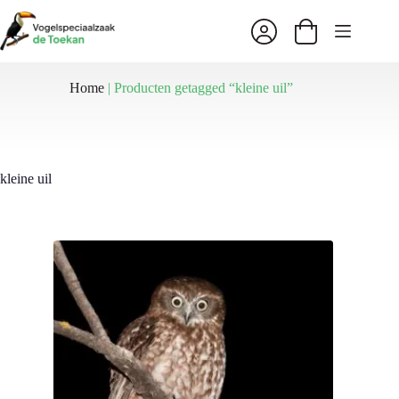
Ga
naar
Winkelwagen
de
inhoud
Home
|
Producten getagged “kleine uil”
kleine uil