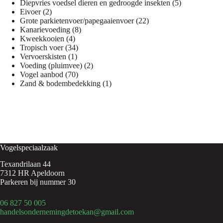
product
5
Diepvries voedsel dieren en gedroogde insekten
5
2
producten
Eivoer
2
producten
22
Grote parkietenvoer/papegaaienvoer
22
8
producten
Kanarievoeding
8
4
producten
Kweekkooien
4
producten
34
Tropisch voer
34
1
producten
Vervoerskisten
1
product
2
Voeding (pluimvee)
2
70
producten
Vogel aanbod
70
producten
1
Zand & bodembedekking
1
product
Vogelspeciaalzaak
Texandrilaan 44
7312 HR Apeldoorn
Parkeren bij nummer 30
06 827 50 005
handelsondernemingdetoekan@gmail.com