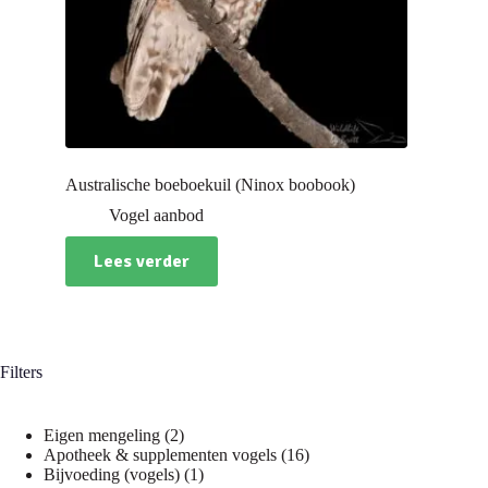
Australische boeboekuil (Ninox boobook)
Vogel aanbod
Lees verder
Filters
2
Eigen mengeling
2
producten
16
Apotheek & supplementen vogels
16
1
producten
Bijvoeding (vogels)
1