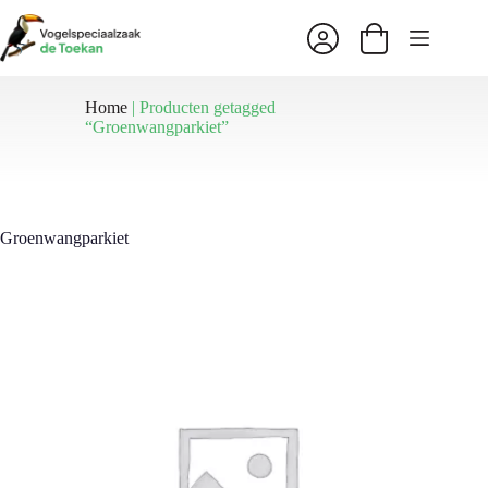
Ga
naar
Winkelwagen
de
inhoud
Home
|
Producten getagged
“Groenwangparkiet”
Groenwangparkiet