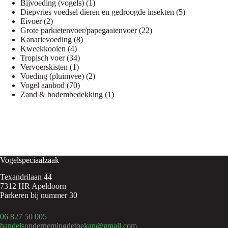
1
producten
Bijvoeding (vogels)
1
product
5
Diepvries voedsel dieren en gedroogde insekten
5
2
producten
Eivoer
2
producten
22
Grote parkietenvoer/papegaaienvoer
22
8
producten
Kanarievoeding
8
4
producten
Kweekkooien
4
producten
34
Tropisch voer
34
1
producten
Vervoerskisten
1
product
2
Voeding (pluimvee)
2
70
producten
Vogel aanbod
70
producten
1
Zand & bodembedekking
1
product
Vogelspeciaalzaak
Texandrilaan 44
7312 HR Apeldoorn
Parkeren bij nummer 30
06 827 50 005
handelsondernemingdetoekan@gmail.com