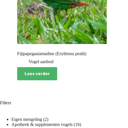
Fijipapegaaiamadine (Erythrura pealii)
Vogel aanbod
Lees verder
Filters
2
Eigen mengeling
2
producten
16
Apotheek & supplementen vogels
16