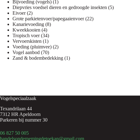
1
producten
Bijvoeding (vogels)
1
product
5
Diepvries voedsel dieren en gedroogde insekten
5
2
producten
Eivoer
2
producten
22
Grote parkietenvoer/papegaaienvoer
22
8
producten
Kanarievoeding
8
4
producten
Kweekkooien
4
producten
34
Tropisch voer
34
1
producten
Vervoerskisten
1
product
2
Voeding (pluimvee)
2
70
producten
Vogel aanbod
70
producten
1
Zand & bodembedekking
1
product
Vogelspeciaalzaak
Texandrilaan 44
7312 HR Apeldoorn
Parkeren bij nummer 30
06 827 50 005
handelsondernemingdetoekan@gmail.com