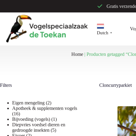
Ga
Gratis verzend
naar
de
inhoud
Vo
Dutch
▼
Home
|
Producten getagged “Clon
Filters
Cloncurryparkiet
2
Eigen mengeling
2
producten
Apotheek & supplementen vogels
16
16
producten
1
Bijvoeding (vogels)
1
product
Diepvries voedsel dieren en
5
gedroogde insekten
5
2
producten
Eivoer
2