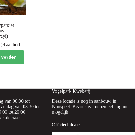
parkiet
us
rayi)
gel aanbod
 verder
Vogelpark Kwekerij
g van 08:30 tot
Deze locatie is nog in aanbouw in
vrijdag van 08:30 tot
Nunspeet. Bezoek is momenteel nog niet
:00 tot 20:00.
mogelijk.
op afspraak
Officieel dealer