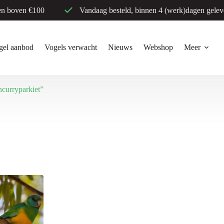
en boven €100
Vandaag besteld, binnen 4 (werk)dagen gelev
gel aanbod
Vogels verwacht
Nieuws
Webshop
Meer
curryparkiet”