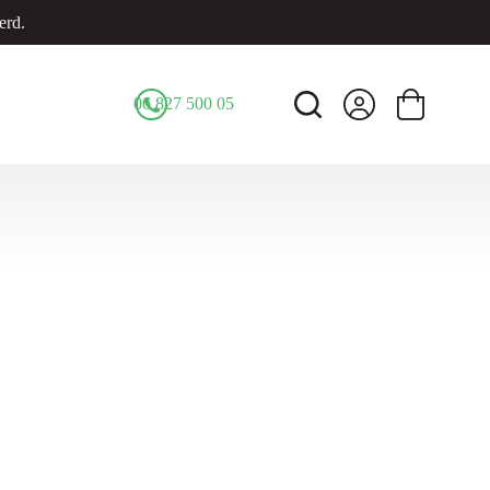
erd.
06 827 500 05
Winkelwage