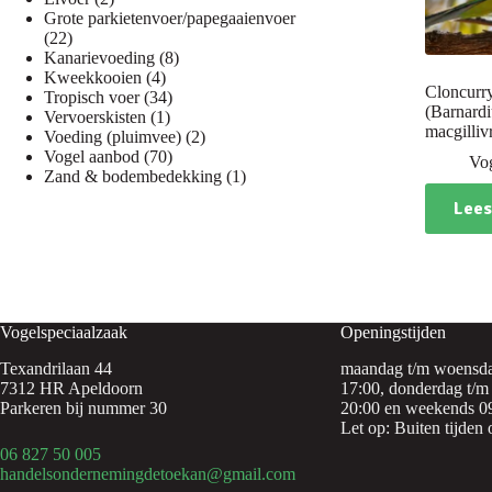
producten
Grote parkietenvoer/papegaaienvoer
22
22
producten
8
Kanarievoeding
8
4
producten
Kweekkooien
4
Cloncurry
producten
34
Tropisch voer
34
(Barnardi
1
producten
Vervoerskisten
1
macgilliv
product
2
Voeding (pluimvee)
2
70
producten
Vogel aanbod
70
Vo
producten
1
Zand & bodembedekking
1
product
Lees
Vogelspeciaalzaak
Openingstijden
Texandrilaan 44
maandag t/m woensda
7312 HR Apeldoorn
17:00, donderdag t/m 
Parkeren bij nummer 30
20:00 en weekends 09
Let op: Buiten tijden 
06 827 50 005
handelsondernemingdetoekan@gmail.com