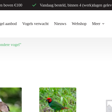
en boven €100
Vandaag besteld, binnen 4 (werk)dagen gelev
gel aanbod
Vogels verwacht
Nieuws
Webshop
Meer
ondere vogel”