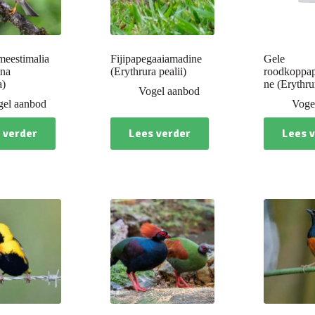
eestimalia
Fijipapegaaiamadine
Gele
ina
(Erythrura pealii)
roodkoppa
a)
ne (Erythru
Vogel aanbod
gel aanbod
Voge
 verder
Lees verder
Lees 