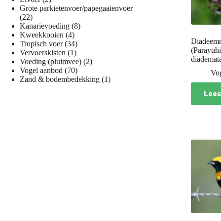
producten
Grote parkietenvoer/papegaaienvoer
22
22
producten
8
Kanarievoeding
8
4
producten
Kweekkooien
4
Diadeemm
producten
34
Tropisch voer
34
(Parayuh
1
producten
Vervoerskisten
1
diademat
product
2
Voeding (pluimvee)
2
70
producten
Vogel aanbod
70
Vo
producten
1
Zand & bodembedekking
1
product
Lees