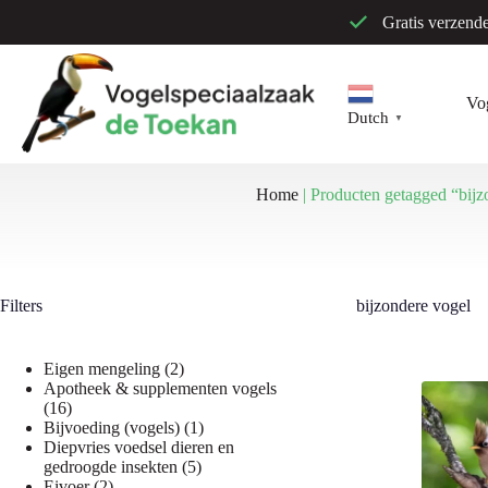
Ga
Gratis verzend
naar
de
inhoud
Vo
Dutch
▼
Home
|
Producten getagged “bijz
Filters
bijzondere vogel
2
Eigen mengeling
2
producten
Apotheek & supplementen vogels
16
16
producten
1
Bijvoeding (vogels)
1
product
Diepvries voedsel dieren en
5
gedroogde insekten
5
2
producten
Eivoer
2