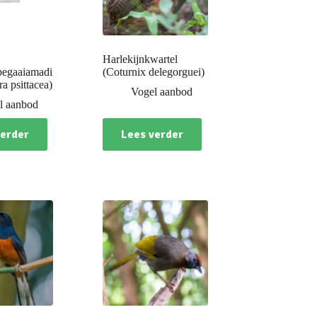
Harlekijnkwartel
pegaaiamadi
(Coturnix delegorguei)
ra psittacea)
Vogel aanbod
l aanbod
verder
Lees verder