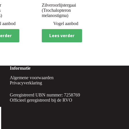
r
Zilveroorlijstergaai
s
(Trochalopteron
s)
melanostigma)
l aanbod
Vogel aanbod
verder
Lees verder
Informatie
Algemene voorwaarden
Privacyverklaring
Geregistreerd UBN nummer: 7258769
Officieel geregistreerd bij de RVO