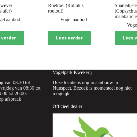
nwever
Roelroel (Rollulus
Shamalijste
s afer)
rouloul)
(Copsychu
malabaricu
gel aanbod
Vogel aanbod
Voge
 verder
Lees verder
Lees 
Vogelpark Kwekerij
g van 08:30 tot
Deze locatie is nog in aanbouw in
vrijdag van 08:30 tot
Nunspeet. Bezoek is momenteel nog niet
:00 tot 20:00.
mogelijk.
op afspraak
Officieel dealer