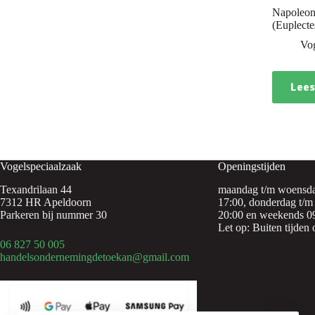
Napoleo
(Euplecte
Vo
Lees
Vogelspeciaalzaak
Openingstijden
Texandrilaan 44
maandag t/m woensda
7312 HR Apeldoorn
17:00, donderdag t/m 
Parkeren bij nummer 30
20:00 en weekends 09
Let op: Buiten tijden 
06 827 50 005
handelsondernemingdetoekan@gmail.com