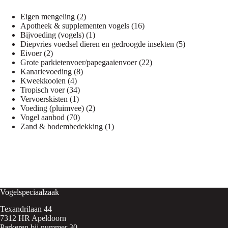
2
Eigen mengeling
2
producten
16
Apotheek & supplementen vogels
16
1
producten
Bijvoeding (vogels)
1
product
5
Diepvries voedsel dieren en gedroogde insekten
5
2
producten
Eivoer
2
producten
22
Grote parkietenvoer/papegaaienvoer
22
8
producten
Kanarievoeding
8
4
producten
Kweekkooien
4
producten
34
Tropisch voer
34
1
producten
Vervoerskisten
1
product
2
Voeding (pluimvee)
2
70
producten
Vogel aanbod
70
producten
1
Zand & bodembedekking
1
product
Vogelspeciaalzaak
Texandrilaan 44
7312 HR Apeldoorn
Parkeren bij nummer 30