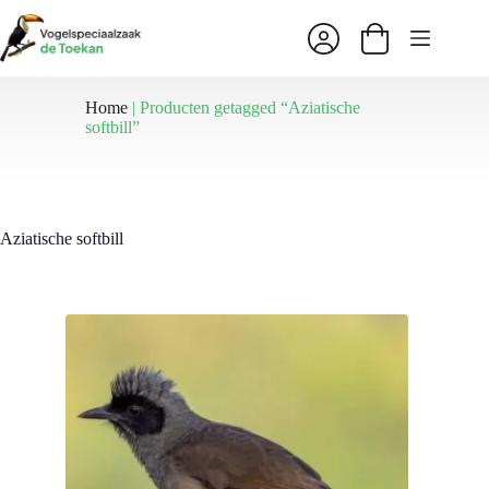
Ga
naar
Winkelwagen
de
inhoud
Home
|
Producten getagged “Aziatische
softbill”
Aziatische softbill