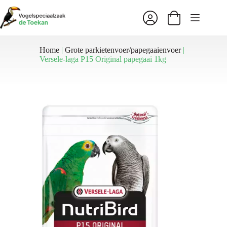
Ga
naar
Winkelwagen
de
inhoud
Home
|
Grote parkietenvoer/papegaaienvoer
|
Versele-laga P15 Original papegaai 1kg