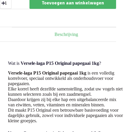
Toevoegen aan winkelwagen
laga
P15
Original
papegaai
1kg
aantal
Beschrijving
Wat is
Versele-laga P15 Original papegaai 1kg
?
Versele-laga P15 Original papegaai 1kg
is een volledig
korrelvoer, speciaal ontwikkeld als onderhoudsvoer voor
papegaaien.
Elke korrel heeft dezelfde samenstelling, zodat uw vogels niet
kunnen selecteren zoals bij een zaadmengsel.
Daardoor krijgen zij bij elke hap een uitgebalanceerde mix
van eiwitten, vetten, vitaminen en mineralen binnen.
Dit maakt P15 Original een betrouwbare basisvoeding voor
dagelijks gebruik, zowel voor individuele papegaaien als voor
kleine groepjes.