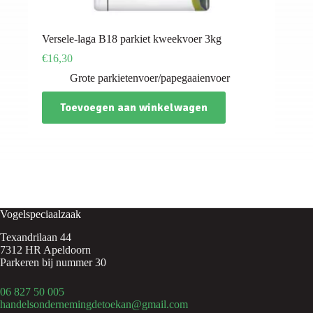
Versele-laga B18 parkiet kweekvoer 3kg
€
16,30
Grote parkietenvoer/papegaaienvoer
Toevoegen aan winkelwagen
Vogelspeciaalzaak
Texandrilaan 44
7312 HR Apeldoorn
Parkeren bij nummer 30
06 827 50 005
handelsondernemingdetoekan@gmail.com