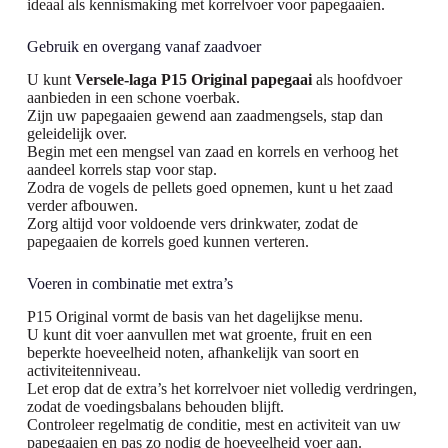
ideaal als kennismaking met korrelvoer voor papegaaien.
Gebruik en overgang vanaf zaadvoer
U kunt
Versele-laga P15 Original papegaai
als hoofdvoer
aanbieden in een schone voerbak.
Zijn uw papegaaien gewend aan zaadmengsels, stap dan
geleidelijk over.
Begin met een mengsel van zaad en korrels en verhoog het
aandeel korrels stap voor stap.
Zodra de vogels de pellets goed opnemen, kunt u het zaad
verder afbouwen.
Zorg altijd voor voldoende vers drinkwater, zodat de
papegaaien de korrels goed kunnen verteren.
Voeren in combinatie met extra’s
P15 Original vormt de basis van het dagelijkse menu.
U kunt dit voer aanvullen met wat groente, fruit en een
beperkte hoeveelheid noten, afhankelijk van soort en
activiteitenniveau.
Let erop dat de extra’s het korrelvoer niet volledig verdringen,
zodat de voedingsbalans behouden blijft.
Controleer regelmatig de conditie, mest en activiteit van uw
papegaaien en pas zo nodig de hoeveelheid voer aan.