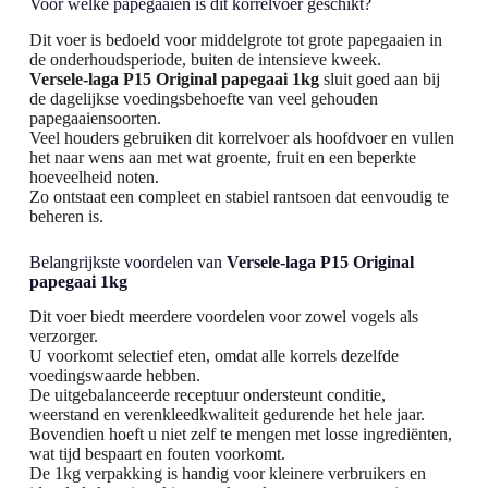
Voor welke papegaaien is dit korrelvoer geschikt?
Dit voer is bedoeld voor middelgrote tot grote papegaaien in
de onderhoudsperiode, buiten de intensieve kweek.
Versele-laga P15 Original papegaai 1kg
sluit goed aan bij
de dagelijkse voedingsbehoefte van veel gehouden
papegaaiensoorten.
Veel houders gebruiken dit korrelvoer als hoofdvoer en vullen
het naar wens aan met wat groente, fruit en een beperkte
hoeveelheid noten.
Zo ontstaat een compleet en stabiel rantsoen dat eenvoudig te
beheren is.
Belangrijkste voordelen van
Versele-laga P15 Original
papegaai 1kg
Dit voer biedt meerdere voordelen voor zowel vogels als
verzorger.
U voorkomt selectief eten, omdat alle korrels dezelfde
voedingswaarde hebben.
De uitgebalanceerde receptuur ondersteunt conditie,
weerstand en verenkleedkwaliteit gedurende het hele jaar.
Bovendien hoeft u niet zelf te mengen met losse ingrediënten,
wat tijd bespaart en fouten voorkomt.
De 1kg verpakking is handig voor kleinere verbruikers en