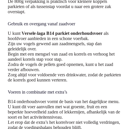
De 800g verpakking is praktisch voor kleinere koppels
parkieten of als tussenstap voordat u naar een grotere zak
overstapt.
Gebruik en overgang vanaf zaadvoer
U kunt
Versele-laga B14 parkiet onderhoudsvoer
als
hoofdvoer aanbieden in een schone voerbak.
Zijn uw vogels gewend aan zaadmengsels, stap dan
geleidelijk over.
Begin met een mengsel van zaad en korrels en verhoog het
aandeel korrels stap voor stap.
Zodra de vogels de pellets goed opnemen, kunt u het zaad
verder afbouwen.
Zorg altijd voor voldoende vers drinkwater, zodat de parkieten
de korrels goed kunnen verteren.
Voeren in combinatie met extra’s
B14 onderhoudsvoer vormt de basis van het dagelijkse menu.
U kunt dit voer aanvullen met wat groente, fruit en een
beperkte hoeveelheid zaden of lekkernijen, afhankelijk van de
soort en het activiteitenniveau.
Let erop dat de extra’s het korrelvoer niet volledig verdringen,
zodat de voedingsbalans behouden blijft.