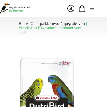
Ga
naar
Winkelwagen
de
inhoud
Home
|
Grote parkietenvoer/papegaaienvoer
|
Versele-laga B14 parkiet onderhoudsvoer
800g