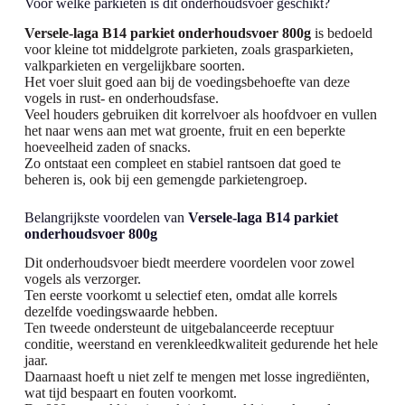
Voor welke parkieten is dit onderhoudsvoer geschikt?
Versele-laga B14 parkiet onderhoudsvoer 800g
is bedoeld
voor kleine tot middelgrote parkieten, zoals grasparkieten,
valkparkieten en vergelijkbare soorten.
Het voer sluit goed aan bij de voedingsbehoefte van deze
vogels in rust- en onderhoudsfase.
Veel houders gebruiken dit korrelvoer als hoofdvoer en vullen
het naar wens aan met wat groente, fruit en een beperkte
hoeveelheid zaden of snacks.
Zo ontstaat een compleet en stabiel rantsoen dat goed te
beheren is, ook bij een gemengde parkietengroep.
Belangrijkste voordelen van
Versele-laga B14 parkiet
onderhoudsvoer 800g
Dit onderhoudsvoer biedt meerdere voordelen voor zowel
vogels als verzorger.
Ten eerste voorkomt u selectief eten, omdat alle korrels
dezelfde voedingswaarde hebben.
Ten tweede ondersteunt de uitgebalanceerde receptuur
conditie, weerstand en verenkleedkwaliteit gedurende het hele
jaar.
Daarnaast hoeft u niet zelf te mengen met losse ingrediënten,
wat tijd bespaart en fouten voorkomt.