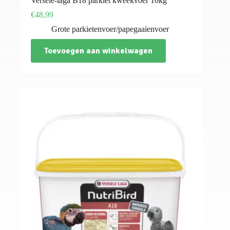
Versele-laga B18 parkiet kweekvoer 10kg
€
48,99
Grote parkietenvoer/papegaaienvoer
Toevoegen aan winkelwagen