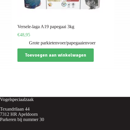
Versele-laga A19 papegaai 3kg
€
48,95
Grote parkietenvoer/papegaaienvoer
Toevoegen aan winkelwagen
Vogelspeciaalzaak
Texandrilaan 44
7312 HR Apeldoorn
Parkeren bij nummer 30