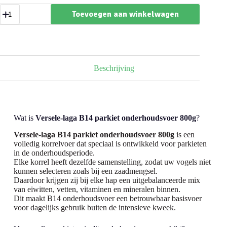
Versele-
Toevoegen aan winkelwagen
laga
B14
parkiet
onderhoudsvoer
800g
aantal
Beschrijving
Wat is
Versele-laga B14 parkiet onderhoudsvoer 800g
?
Versele-laga B14 parkiet onderhoudsvoer 800g
is een
volledig korrelvoer dat speciaal is ontwikkeld voor parkieten
in de onderhoudsperiode.
Elke korrel heeft dezelfde samenstelling, zodat uw vogels niet
kunnen selecteren zoals bij een zaadmengsel.
Daardoor krijgen zij bij elke hap een uitgebalanceerde mix
van eiwitten, vetten, vitaminen en mineralen binnen.
Dit maakt B14 onderhoudsvoer een betrouwbaar basisvoer
voor dagelijks gebruik buiten de intensieve kweek.