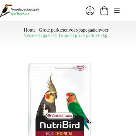
Ga
naar
Winkelwagen
de
inhoud
Home
|
Grote parkietenvoer/papegaaienvoer
|
Versele-laga G14 Tropical grote parkiet 3kg