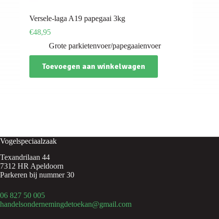
Versele-laga A19 papegaai 3kg
€
48,95
Grote parkietenvoer/papegaaienvoer
Toevoegen aan winkelwagen
Vogelspeciaalzaak
Texandrilaan 44
7312 HR Apeldoorn
Parkeren bij nummer 30
06 827 50 005
handelsondernemingdetoekan@gmail.com