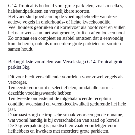
G14 Tropical is bedoeld voor grote parkieten, zoals rosella’s,
halsbandparkieten en vergelijkbare soorten.
Het voer sluit goed aan bij de voedingsbehoefte van deze
actieve vogels in onderhouds- of lichte kweekconditie.
Veel houders gebruiken dit korrelvoer als hoofdvoer en vullen
het naar wens aan met wat groente, fruit en af en toe een noot.
Zo ontstaat een compleet en stabiel rantsoen dat u eenvoudig
kunt beheren, ook als u meerdere grote parkieten of soorten
samen houdt.
Belangrijkste voordelen van Versele-laga G14 Tropical grote
parkiet 3kg
Dit voer biedt verschillende voordelen voor zowel vogels als
verzorger.
Ten eerste voorkomt u selectief eten, omdat alle korrels
dezelfde voedingswaarde hebben.
Ten tweede ondersteunt de uitgebalanceerde receptuur
conditie, weerstand en verenkleedkwaliteit gedurende het hele
jaar.
Daarnaast zorgt de tropische smaak voor een goede opname,
wat vooral handig is bij overschakelen van zaad op korrels.
De 3kg verpakking is praktisch en vaak voordeliger voor
liefhebbers en kwekers met meerdere grote parkieten.