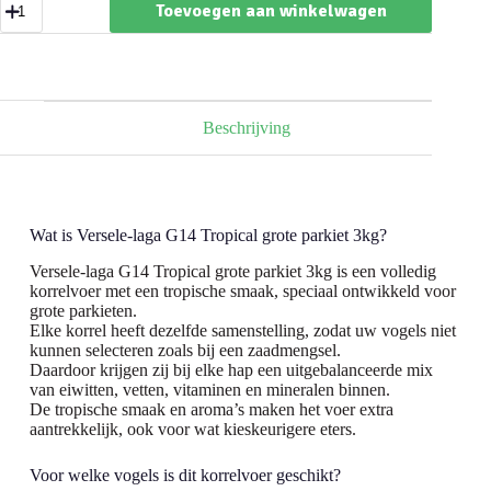
Toevoegen aan winkelwagen
laga
G14
Tropical
grote
parkiet
3kg
aantal
Beschrijving
Wat is Versele-laga G14 Tropical grote parkiet 3kg?
Versele-laga G14 Tropical grote parkiet 3kg is een volledig
korrelvoer met een tropische smaak, speciaal ontwikkeld voor
grote parkieten.
Elke korrel heeft dezelfde samenstelling, zodat uw vogels niet
kunnen selecteren zoals bij een zaadmengsel.
Daardoor krijgen zij bij elke hap een uitgebalanceerde mix
van eiwitten, vetten, vitaminen en mineralen binnen.
De tropische smaak en aroma’s maken het voer extra
aantrekkelijk, ook voor wat kieskeurigere eters.
Voor welke vogels is dit korrelvoer geschikt?