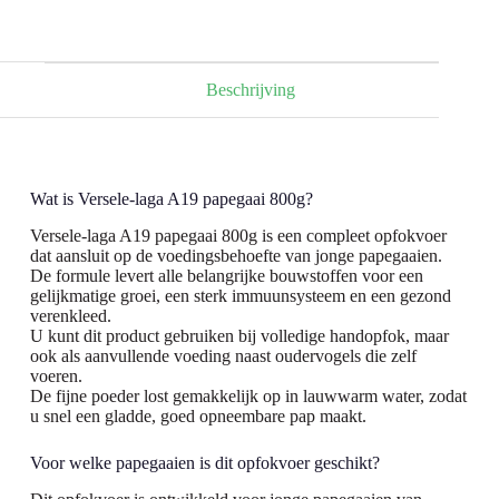
papegaai
800g
aantal
Beschrijving
Wat is Versele-laga A19 papegaai 800g?
Versele-laga A19 papegaai 800g is een compleet opfokvoer
dat aansluit op de voedingsbehoefte van jonge papegaaien.
De formule levert alle belangrijke bouwstoffen voor een
gelijkmatige groei, een sterk immuunsysteem en een gezond
verenkleed.
U kunt dit product gebruiken bij volledige handopfok, maar
ook als aanvullende voeding naast oudervogels die zelf
voeren.
De fijne poeder lost gemakkelijk op in lauwwarm water, zodat
u snel een gladde, goed opneembare pap maakt.
Voor welke papegaaien is dit opfokvoer geschikt?