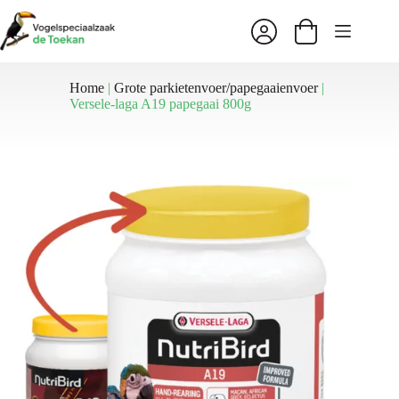
Ga
naar
Winkelwagen
de
inhoud
Home
|
Grote parkietenvoer/papegaaienvoer
|
Versele-laga A19 papegaai 800g