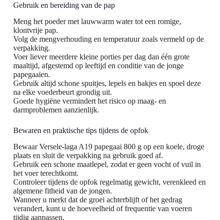
Gebruik en bereiding van de pap
Meng het poeder met lauwwarm water tot een romige,
klontvrije pap.
Volg de mengverhouding en temperatuur zoals vermeld op de
verpakking.
Voer liever meerdere kleine porties per dag dan één grote
maaltijd, afgestemd op leeftijd en conditie van de jonge
papegaaien.
Gebruik altijd schone spuitjes, lepels en bakjes en spoel deze
na elke voederbeurt grondig uit.
Goede hygiëne vermindert het risico op maag- en
darmproblemen aanzienlijk.
Bewaren en praktische tips tijdens de opfok
Bewaar Versele-laga A19 papegaai 800 g op een koele, droge
plaats en sluit de verpakking na gebruik goed af.
Gebruik een schone maatlepel, zodat er geen vocht of vuil in
het voer terechtkomt.
Controleer tijdens de opfok regelmatig gewicht, verenkleed en
algemene fitheid van de jongen.
Wanneer u merkt dat de groei achterblijft of het gedrag
verandert, kunt u de hoeveelheid of frequentie van voeren
tijdig aanpassen.