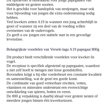
Dit opfokvoer is ontwikkeld voor jonge papegaaien van
middelgrote tot grotere soorten.
Het is geschikt voor handopfok van nestjongen, maar ook
voor bijvoeding van jongen die extra ondersteuning nodig
hebben.
Veel kwekers zetten A19 in wanneer een jong achterblijft in
groei of wanneer zij een deel van de voeding willen
overnemen van de oudervogels.
Zo geeft u uw jongen een stabiele start in een gevoelige
levensfase.
Belangrijkste voordelen van Versele-laga A19 papegaai 800g
Dit product biedt verschillende voordelen voor kweker én
vogel.
De receptuur is specifiek afgestemd op papegaaien, waardoor
u niet zelf hoeft te mengen met losse grondstoffen.
Bovendien krijgt u bij elke voederbeurt een constante kwaliteit
en samenstelling, wat de groei ten goede komt.
De combinatie van goed verteerbare eiwitten, vetten,
vitaminen en mineralen ondersteunt een evenwichtige
ontwikkeling van spieren, botten en veren.
De 800 g verpakking is daarbij ideaal voor grotere nesten of
meerdere jongen binnen één kweekseizoen.