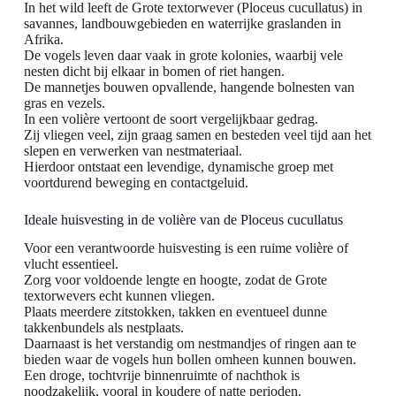
In het wild leeft de Grote textorwever (Ploceus cucullatus) in
savannes, landbouwgebieden en waterrijke graslanden in
Afrika.
De vogels leven daar vaak in grote kolonies, waarbij vele
nesten dicht bij elkaar in bomen of riet hangen.
De mannetjes bouwen opvallende, hangende bolnesten van
gras en vezels.
In een volière vertoont de soort vergelijkbaar gedrag.
Zij vliegen veel, zijn graag samen en besteden veel tijd aan het
slepen en verwerken van nestmateriaal.
Hierdoor ontstaat een levendige, dynamische groep met
voortdurend beweging en contactgeluid.
Ideale huisvesting in de volière van de Ploceus cucullatus
Voor een verantwoorde huisvesting is een ruime volière of
vlucht essentieel.
Zorg voor voldoende lengte en hoogte, zodat de Grote
textorwevers echt kunnen vliegen.
Plaats meerdere zitstokken, takken en eventueel dunne
takkenbundels als nestplaats.
Daarnaast is het verstandig om nestmandjes of ringen aan te
bieden waar de vogels hun bollen omheen kunnen bouwen.
Een droge, tochtvrije binnenruimte of nachthok is
noodzakelijk, vooral in koudere of natte perioden.