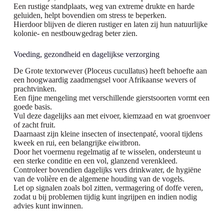
Een rustige standplaats, weg van extreme drukte en harde
geluiden, helpt bovendien om stress te beperken.
Hierdoor blijven de dieren rustiger en laten zij hun natuurlijke
kolonie- en nestbouwgedrag beter zien.
Voeding, gezondheid en dagelijkse verzorging
De Grote textorwever (Ploceus cucullatus) heeft behoefte aan
een hoogwaardig zaadmengsel voor Afrikaanse wevers of
prachtvinken.
Een fijne mengeling met verschillende gierstsoorten vormt een
goede basis.
Vul deze dagelijks aan met eivoer, kiemzaad en wat groenvoer
of zacht fruit.
Daarnaast zijn kleine insecten of insectenpaté, vooral tijdens
kweek en rui, een belangrijke eiwitbron.
Door het voermenu regelmatig af te wisselen, ondersteunt u
een sterke conditie en een vol, glanzend verenkleed.
Controleer bovendien dagelijks vers drinkwater, de hygiëne
van de volière en de algemene houding van de vogels.
Let op signalen zoals bol zitten, vermagering of doffe veren,
zodat u bij problemen tijdig kunt ingrijpen en indien nodig
advies kunt inwinnen.