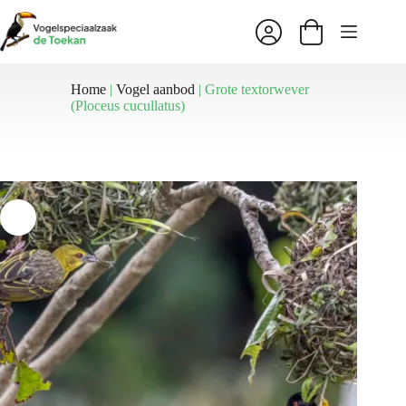
Ga
naar
Winkelwagen
de
inhoud
Home
|
Vogel aanbod
|
Grote textorwever
(Ploceus cucullatus)