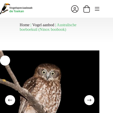
Ga
naar
Winkelwagen
de
inhoud
Home
|
Vogel aanbod
|
Australische
boeboekuil (Ninox boobook)