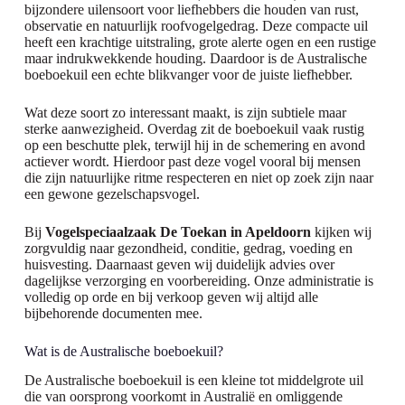
bijzondere uilensoort voor liefhebbers die houden van rust,
observatie en natuurlijk roofvogelgedrag. Deze compacte uil
heeft een krachtige uitstraling, grote alerte ogen en een rustige
maar indrukwekkende houding. Daardoor is de Australische
boeboekuil een echte blikvanger voor de juiste liefhebber.
Wat deze soort zo interessant maakt, is zijn subtiele maar
sterke aanwezigheid. Overdag zit de boeboekuil vaak rustig
op een beschutte plek, terwijl hij in de schemering en avond
actiever wordt. Hierdoor past deze vogel vooral bij mensen
die zijn natuurlijke ritme respecteren en niet op zoek zijn naar
een gewone gezelschapsvogel.
Bij
Vogelspeciaalzaak De Toekan in Apeldoorn
kijken wij
zorgvuldig naar gezondheid, conditie, gedrag, voeding en
huisvesting. Daarnaast geven wij duidelijk advies over
dagelijkse verzorging en voorbereiding. Onze administratie is
volledig op orde en bij verkoop geven wij altijd alle
bijbehorende documenten mee.
Wat is de Australische boeboekuil?
De Australische boeboekuil is een kleine tot middelgrote uil
die van oorsprong voorkomt in Australië en omliggende