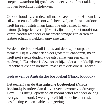
strepen, waardoor hij goed past in een verblijf met takken,
hout en beschutte rustplekken.
Ook de houding van deze uil maakt veel indruk. Hij kan lang
stil zitten en toch alles om zich heen volgen. Juist daardoor
heeft hij een rustige maar krachtige uitstraling. In een
natuurlijk ingericht verblijf komt zijn uiterlijk het mooist naar
voren, vooral wanneer er meerdere stevige zitplaatsen en
rustige schaduwplekken aanwezig zijn.
Verder is de boeboekuil interessant door zijn compacte
formaat. Hij is kleiner dan veel grotere uilensoorten, maar
heeft nog steeds duidelijk de uitstraling van een echte
roofvogel. Daardoor is deze soort bijzonder aantrekkelijk voor
liefhebbers die een kleinere, maar karaktervolle uil zoeken.
Gedrag van de Australische boeboekuil (Ninox boobook)
Het gedrag van de
Australische boeboekuil (Ninox
boobook)
is anders dan dat van veel gewone volièrevogels.
Deze uil is rustig, oplettend en vooral actief wanneer de dag
overgaat in avond. Overdag heeft hij behoefte aan rust,
beschutting en een stabiele omgeving.