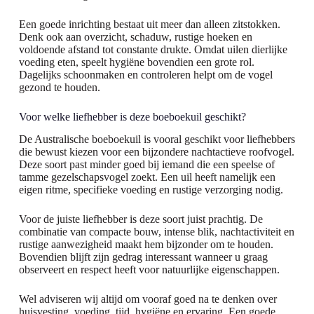
Een goede inrichting bestaat uit meer dan alleen zitstokken.
Denk ook aan overzicht, schaduw, rustige hoeken en
voldoende afstand tot constante drukte. Omdat uilen dierlijke
voeding eten, speelt hygiëne bovendien een grote rol.
Dagelijks schoonmaken en controleren helpt om de vogel
gezond te houden.
Voor welke liefhebber is deze boeboekuil geschikt?
De Australische boeboekuil is vooral geschikt voor liefhebbers
die bewust kiezen voor een bijzondere nachtactieve roofvogel.
Deze soort past minder goed bij iemand die een speelse of
tamme gezelschapsvogel zoekt. Een uil heeft namelijk een
eigen ritme, specifieke voeding en rustige verzorging nodig.
Voor de juiste liefhebber is deze soort juist prachtig. De
combinatie van compacte bouw, intense blik, nachtactiviteit en
rustige aanwezigheid maakt hem bijzonder om te houden.
Bovendien blijft zijn gedrag interessant wanneer u graag
observeert en respect heeft voor natuurlijke eigenschappen.
Wel adviseren wij altijd om vooraf goed na te denken over
huisvesting, voeding, tijd, hygiëne en ervaring. Een goede