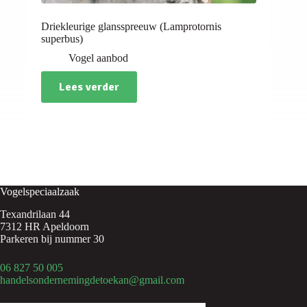
Driekleurige glansspreeuw (Lamprotornis
superbus)
Vogel aanbod
Lees verder
Vogelspeciaalzaak
Texandrilaan 44
7312 HR Apeldoorn
Parkeren bij nummer 30
06 827 50 005
handelsondernemingdetoekan@gmail.com