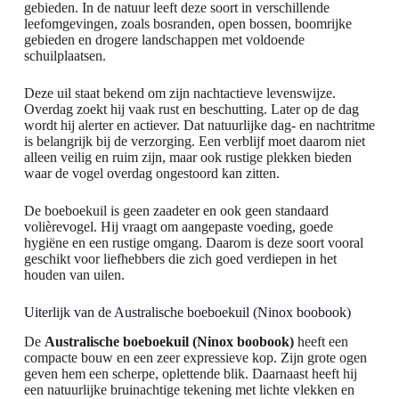
gebieden. In de natuur leeft deze soort in verschillende
leefomgevingen, zoals bosranden, open bossen, boomrijke
gebieden en drogere landschappen met voldoende
schuilplaatsen.
Deze uil staat bekend om zijn nachtactieve levenswijze.
Overdag zoekt hij vaak rust en beschutting. Later op de dag
wordt hij alerter en actiever. Dat natuurlijke dag- en nachtritme
is belangrijk bij de verzorging. Een verblijf moet daarom niet
alleen veilig en ruim zijn, maar ook rustige plekken bieden
waar de vogel overdag ongestoord kan zitten.
De boeboekuil is geen zaadeter en ook geen standaard
volièrevogel. Hij vraagt om aangepaste voeding, goede
hygiëne en een rustige omgang. Daarom is deze soort vooral
geschikt voor liefhebbers die zich goed verdiepen in het
houden van uilen.
Uiterlijk van de Australische boeboekuil (Ninox boobook)
De
Australische boeboekuil (Ninox boobook)
heeft een
compacte bouw en een zeer expressieve kop. Zijn grote ogen
geven hem een scherpe, oplettende blik. Daarnaast heeft hij
een natuurlijke bruinachtige tekening met lichte vlekken en