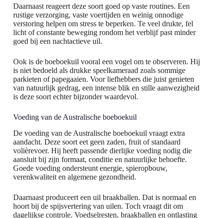
Daarnaast reageert deze soort goed op vaste routines. Een
rustige verzorging, vaste voertijden en weinig onnodige
verstoring helpen om stress te beperken. Te veel drukte, fel
licht of constante beweging rondom het verblijf past minder
goed bij een nachtactieve uil.
Ook is de boeboekuil vooral een vogel om te observeren. Hij
is niet bedoeld als drukke speelkameraad zoals sommige
parkieten of papegaaien. Voor liefhebbers die juist genieten
van natuurlijk gedrag, een intense blik en stille aanwezigheid
is deze soort echter bijzonder waardevol.
Voeding van de Australische boeboekuil
De voeding van de Australische boeboekuil vraagt extra
aandacht. Deze soort eet geen zaden, fruit of standaard
volièrevoer. Hij heeft passende dierlijke voeding nodig die
aansluit bij zijn formaat, conditie en natuurlijke behoefte.
Goede voeding ondersteunt energie, spieropbouw,
verenkwaliteit en algemene gezondheid.
Daarnaast produceert een uil braakballen. Dat is normaal en
hoort bij de spijsvertering van uilen. Toch vraagt dit om
dagelijkse controle. Voedselresten, braakballen en ontlasting