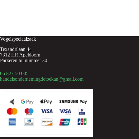
Vogelspeciaalzaak
Texandrilaan 44
7312 HR Apeldoorn
Parkeren bij nummer 30
06 827 50 005
handelsondernemingdetoekan@gmail.com