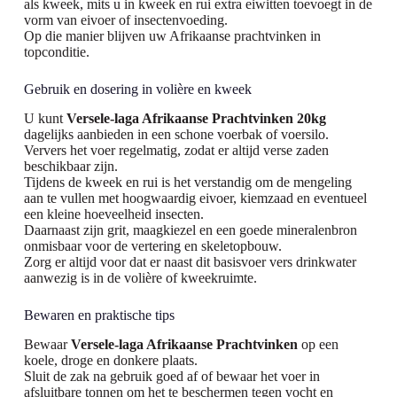
als kweek, mits u in kweek en rui extra eiwitten toevoegt in de
vorm van eivoer of insectenvoeding.
Op die manier blijven uw Afrikaanse prachtvinken in
topconditie.
Gebruik en dosering in volière en kweek
U kunt
Versele-laga Afrikaanse Prachtvinken 20kg
dagelijks aanbieden in een schone voerbak of voersilo.
Ververs het voer regelmatig, zodat er altijd verse zaden
beschikbaar zijn.
Tijdens de kweek en rui is het verstandig om de mengeling
aan te vullen met hoogwaardig eivoer, kiemzaad en eventueel
een kleine hoeveelheid insecten.
Daarnaast zijn grit, maagkiezel en een goede mineralenbron
onmisbaar voor de vertering en skeletopbouw.
Zorg er altijd voor dat er naast dit basisvoer vers drinkwater
aanwezig is in de volière of kweekruimte.
Bewaren en praktische tips
Bewaar
Versele-laga Afrikaanse Prachtvinken
op een
koele, droge en donkere plaats.
Sluit de zak na gebruik goed af of bewaar het voer in
afsluitbare tonnen om het te beschermen tegen vocht en