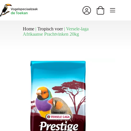
Ga
naar
Winkelwagen
de
inhoud
Home
|
Tropisch voer
|
Versele-laga
Afrikaanse Prachtvinken 20kg